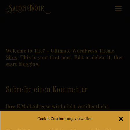
Hello world!
Welcome to
The7 – Ultimate WordPress Theme
Sites
. This is your first post. Edit or delete it, then
start blogging!
Schreibe einen Kommentar
Ihre E-Mail-Adresse wird nicht veröffentlicht.
Pflichtfelder sind mit
*
markiert.
Cookie-Zustimmung verwalten
Kommentar